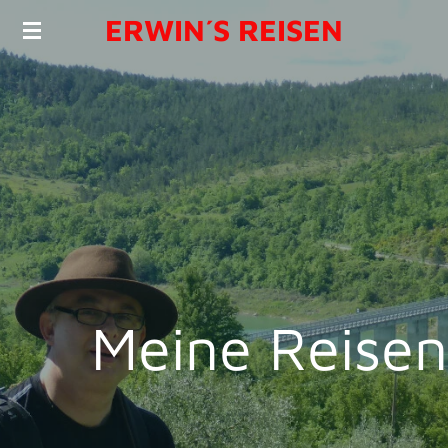
ERWIN´S REISEN
Zum
Hauptinhalt
springen
Meine Reisen