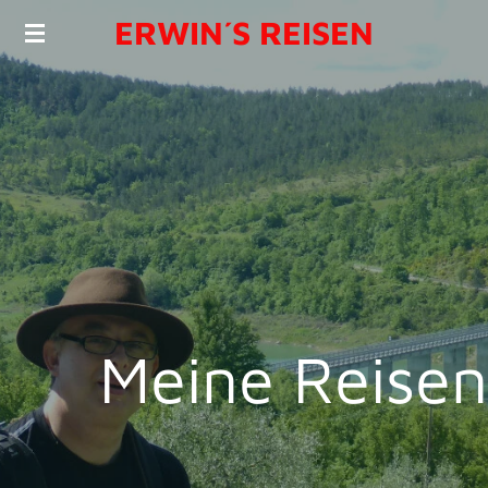
ERWIN´S REISEN
Zum
Hauptinhalt
springen
Meine Reisen