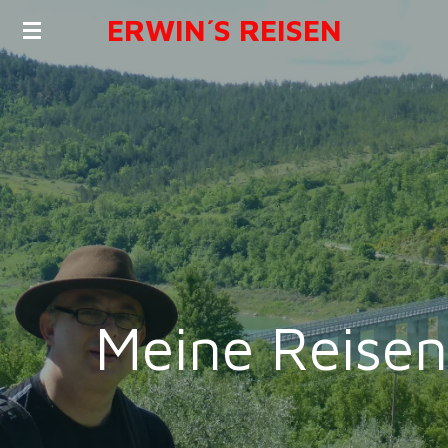
ERWIN´S REISEN
Zum
Hauptinhalt
springen
Meine Reisen