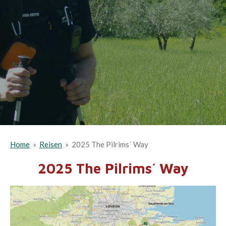
Home
»
Reisen
»
2025 The Pilrims´ Way
2025 The Pilrims´ Way