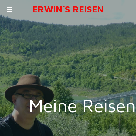
ERWIN´S REISEN
Zum
Hauptinhalt
springen
Meine Reisen