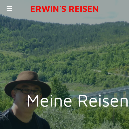
ERWIN´S REISEN
Zum
Hauptinhalt
springen
Meine Reisen