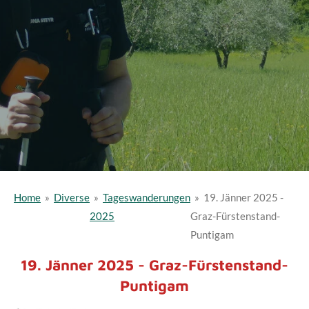
Home
»
Diverse
»
Tageswanderungen
»
19. Jänner 2025 -
2025
Graz-Fürstenstand-
Puntigam
19. Jänner 2025 - Graz-Fürstenstand-
Puntigam