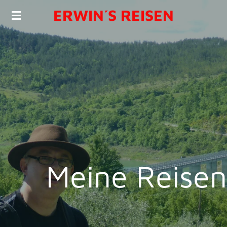
ERWIN´S REISEN
Zum
Hauptinhalt
springen
Meine Reisen