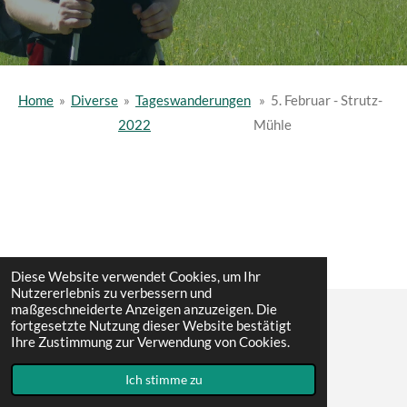
Home
»
Diverse
»
Tageswanderungen
»
5. Februar - Strutz-
2022
Mühle
Diese Website verwendet Cookies, um Ihr
Nutzererlebnis zu verbessern und
maßgeschneiderte Anzeigen anzuzeigen. Die
fortgesetzte Nutzung dieser Website bestätigt
© 2022 - 2026 Erwin´s Reisen
Ihre Zustimmung zur Verwendung von Cookies.
Mit Unterstützung von
Webador
Ich stimme zu