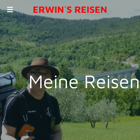
ERWIN´S REISEN
Zum
Hauptinhalt
springen
Meine Reisen