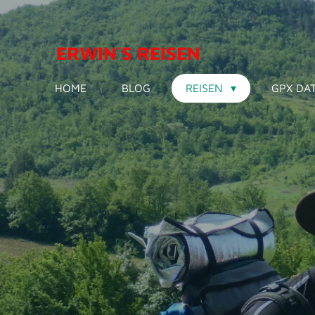
Zum
Hauptinhalt
ERWIN´S REISEN
springen
HOME
BLOG
REISEN
GPX D