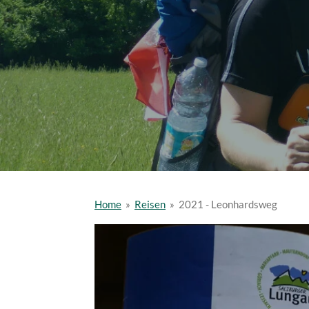
Home
»
Reisen
»
2021 - Leonhardsweg