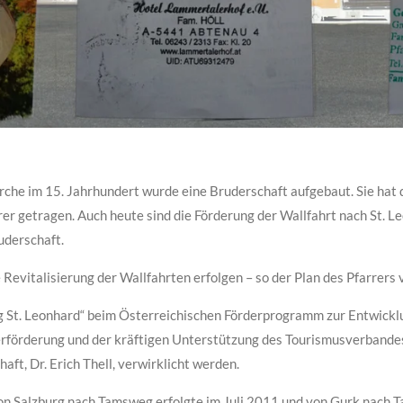
irche im 15. Jahrhundert wurde eine Bruderschaft aufgebaut. Sie hat
er getragen. Auch heute sind die Förderung der Wallfahrt nach St. 
uderschaft.
e Revitalisierung der Wallfahrten erfolgen – so der Plan des Pfarrer
eg St. Leonhard“ beim Österreichischen Förderprogramm zur Entwick
derförderung und der kräftigen Unterstützung des Tourismusverbande
ft, Dr. Erich Thell, verwirklicht werden.
von Salzburg nach Tamsweg erfolgte im Juli 2011 und von Gurk nach