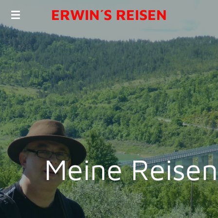
ERWIN´S REISEN
Zum
Hauptinhalt
springen
Meine Reisen