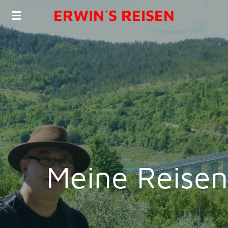
ERWIN´S REISEN
Zum
Hauptinhalt
springen
Meine Reisen