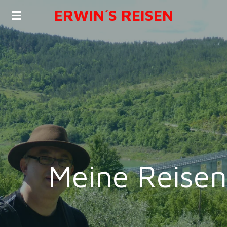
ERWIN´S REISEN
Zum
Hauptinhalt
springen
Meine Reisen