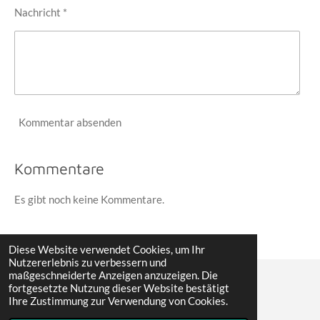
Nachricht *
Kommentar absenden
Kommentare
Es gibt noch keine Kommentare.
Diese Website verwendet Cookies, um Ihr
Nutzererlebnis zu verbessern und
maßgeschneiderte Anzeigen anzuzeigen. Die
fortgesetzte Nutzung dieser Website bestätigt
© 2022 - 2026 Erwin´s Reisen
Ihre Zustimmung zur Verwendung von Cookies.
Mit Unterstützung von
Webador