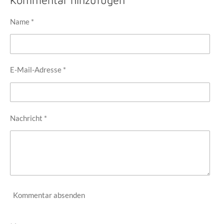
Kommentar hinzufügen
e
e
e
e
n
n
n
n
Name *
E-Mail-Adresse *
Nachricht *
Kommentar absenden