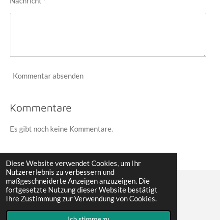
Nachricht *
Kommentar absenden
Kommentare
Es gibt noch keine Kommentare.
Diese Website verwendet Cookies, um Ihr
Nutzererlebnis zu verbessern und
maßgeschneiderte Anzeigen anzuzeigen. Die
fortgesetzte Nutzung dieser Website bestätigt
© 2022 - 2026 Erwin´s Reisen
Ihre Zustimmung zur Verwendung von Cookies.
Mit Unterstützung von
Webador
Ich stimme zu