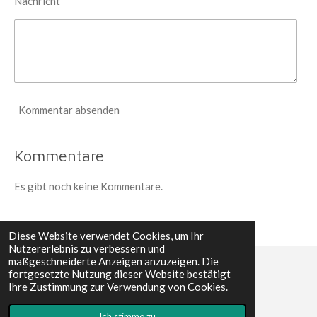
Nachricht *
Kommentar absenden
Kommentare
Es gibt noch keine Kommentare.
Diese Website verwendet Cookies, um Ihr
Nutzererlebnis zu verbessern und
maßgeschneiderte Anzeigen anzuzeigen. Die
fortgesetzte Nutzung dieser Website bestätigt
© 2022 - 2026 Erwin´s Reisen
Ihre Zustimmung zur Verwendung von Cookies.
Mit Unterstützung von
Webador
Ich stimme zu