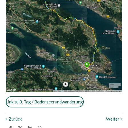
Link zu 8. Tag / Bodenseerundwanderung
«
Zurück
Weiter
»