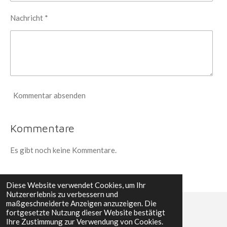
Nachricht *
Kommentar absenden
Kommentare
Es gibt noch keine Kommentare.
Diese Website verwendet Cookies, um Ihr
Nutzererlebnis zu verbessern und
maßgeschneiderte Anzeigen anzuzeigen. Die
fortgesetzte Nutzung dieser Website bestätigt
© 2022 - 2026 Erwin´s Reisen
Ihre Zustimmung zur Verwendung von Cookies.