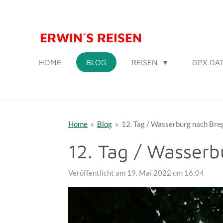
Zum
Hauptinhalt
ERWIN´S REISEN
springen
HOME
BLOG
REISEN
GPX D
Home
»
Blog
»
12. Tag / Wasserburg nach Bre
12. Tag / Wasser
Veröffentlicht am 19. Mai 2022 um 16:04