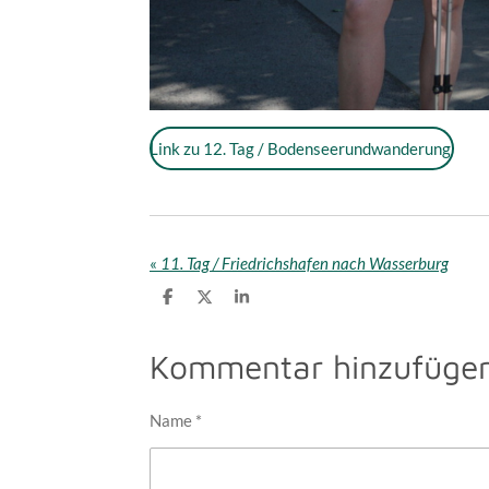
Link zu 12. Tag / Bodenseerundwanderung
«
11. Tag / Friedrichshafen nach Wasserburg
T
T
T
e
e
e
i
i
i
l
l
l
Kommentar hinzufüge
e
e
e
n
n
n
Name *