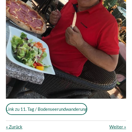
Link zu 11. Tag / Bodenseerundwanderung
«
Zurück
Weiter
»